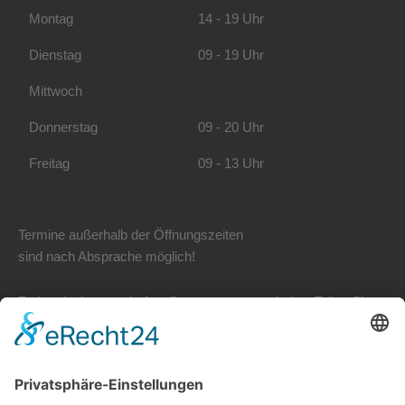
Montag
14 - 19 Uhr
Dienstag
09 - 19 Uhr
Mittwoch
Donnerstag
09 - 20 Uhr
Freitag
09 - 13 Uhr
Termine außerhalb der Öffnungszeiten
sind nach Absprache möglich!
Zudem ist immer ein Anrufbeantworter geschaltet. Teilen Sie
uns Ihr Anliegen mit und wir kümmern uns schnellstmöglich
darum.
Kontakt zu uns